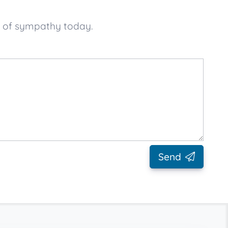
e of sympathy today.
Send