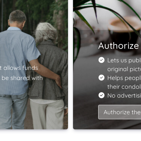
Authorize 
Lets us publ
t allows funds
original pict
 be shared with
Helps peopl
their condo
No advertisi
Authorize the