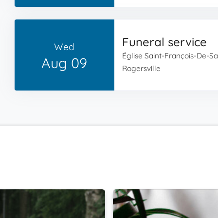
Funeral service
Wed
Église Saint-François-De-Sa
Aug 09
Rogersville