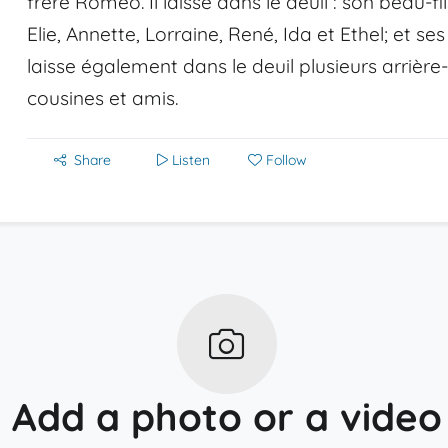
frère Roméo. Il laisse dans le deuil : son beau-fi
Elie, Annette, Lorraine, René, Ida et Ethel; et se
laisse également dans le deuil plusieurs arrière-
cousines et amis.
Share
Listen
Follow
Add a photo or a video