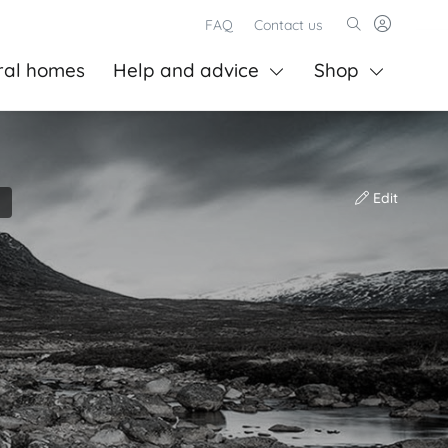
FAQ
Contact us
ral homes
Help and advice
Shop
Edit