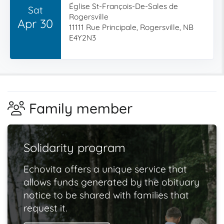
Église St-François-De-Sales de
Sat
Rogersville
Apr 30
11111 Rue Principale, Rogersville, NB
E4Y2N3
Family member
Solidarity program
Echovita offers a unique service that
allows funds generated by the obituary
notice to be shared with families that
request it.