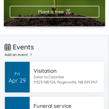
Plant a tree
Events
Add an event
Visitation
Fri
Salon la Colombe
Apr 29
11325 NB-126, Rogersville, NB E4Y2N7
Funeral service