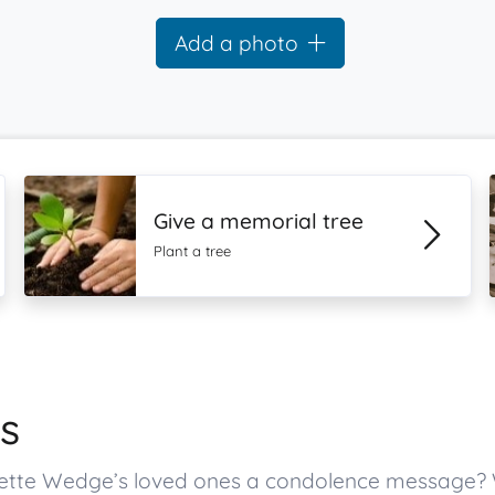
Add a photo
Give a memorial tree
Plant a tree
s
udette Wedge’s loved ones a condolence message?