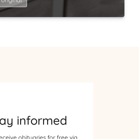
tay informed
eceive obituaries for free via