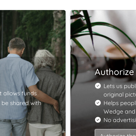
Authorize 
Lets us publ
t allows funds
original pict
 be shared with
Helps peopl
Wedge and e
No advertisi
Authorize the