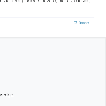
ns le deuil plusieurs neveux, nièces, cousins,
Report
 Wedge.