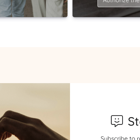
S
Subscribe to r