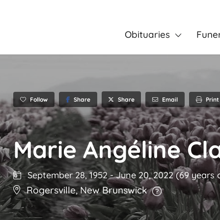
Obituaries
Fune
Follow
Share
Email
Print
Share
Marie Angéline C
September 28, 1952
-
June 20, 2022
(69 years 
Rogersville
,
New Brunswick