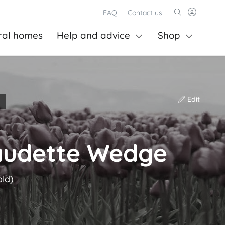
FAQ
Contact us
ral homes
Help and advice
Shop
Edit
laudette Wedge
old)