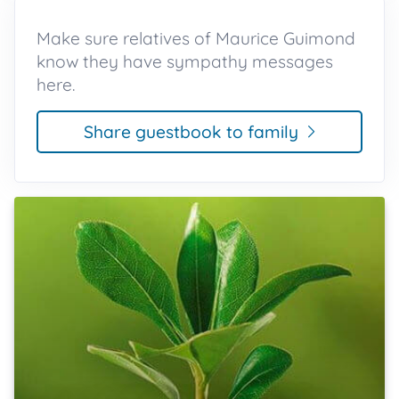
Make sure relatives of Maurice Guimond
know they have sympathy messages
here.
Share guestbook to family