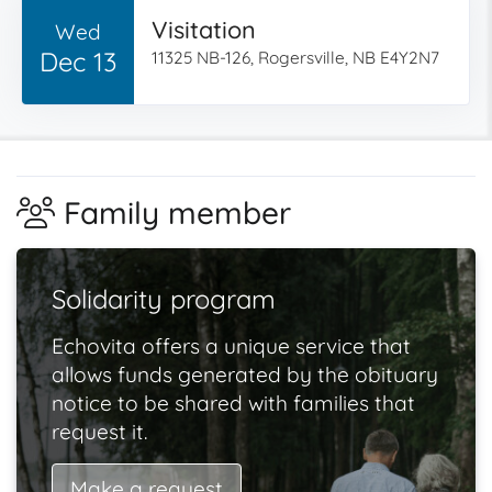
Visitation
Wed
Dec 13
11325 NB-126, Rogersville, NB E4Y2N7
Family member
Solidarity program
Echovita offers a unique service that
allows funds generated by the obituary
notice to be shared with families that
request it.
Make a request