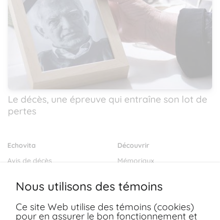
Le décès, une épreuve qui entraîne son lot de
pertes
Echovita
Découvrir
Avis de décès
Mémoriaux
Salons funéraires
Notre mission
Nous utilisons des témoins
Envoyer des fleurs
Blogs
Ce site Web utilise des témoins (cookies)
Dernières volontés
pour en assurer le bon fonctionnement et