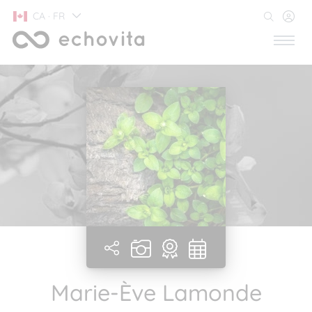
CA · FR
Marie-Ève Lamonde