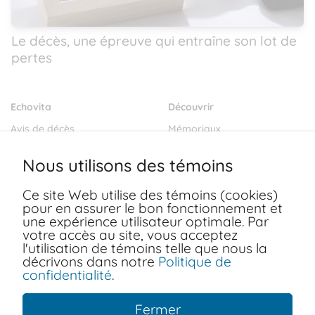
Le décès, une épreuve qui entraîne son lot de
pertes
Echovita
Découvrir
Avis de décès
Mémoriaux
Salons funéraires
Notre mission
Nous utilisons des témoins
Envoyer des fleurs
Blogs
Ce site Web utilise des témoins (cookies)
Dernières volontés
pour en assurer le bon fonctionnement et
Ressources
une expérience utilisateur optimale. Par
votre accès au site, vous acceptez
FAQ
Conditions d'utilisation
l'utilisation de témoins telle que nous la
Nous joindre
décrivons dans notre
Politique de
Politiques de confidentialité
confidentialité
.
Fermer
Copyright © 2026 Echovita Inc. Tous les droits sont