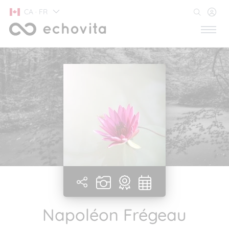
CA · FR
Napoléon Frégeau