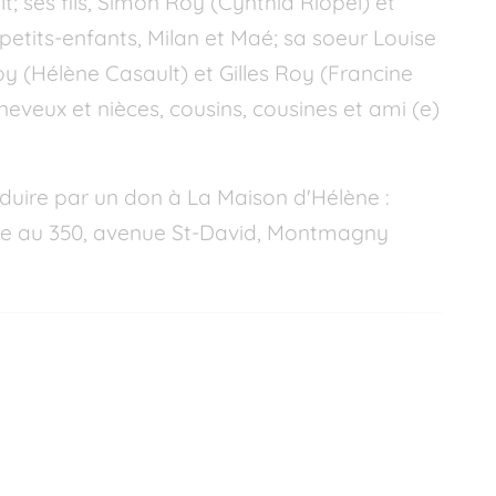
t; ses fils, Simon Roy (Cynthia Riopel) et
-petits-enfants, Milan et Maé; sa soeur Louise
y (Hélène Casault) et Gilles Roy (Francine
 neveux et nièces, cousins, cousines et ami (e)
uire par un don à La Maison d'Hélène :
te au 350, avenue St-David, Montmagny