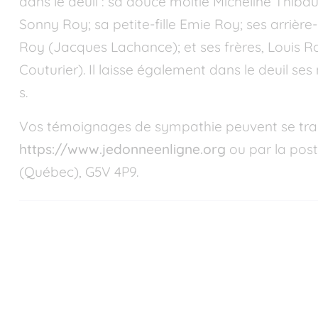
dans le deuil : sa douce moitié Micheline Thibaul
Sonny Roy; sa petite-fille Emie Roy; ses arrière
Roy (Jacques Lachance); et ses frères, Louis Ro
Couturier). Il laisse également dans le deuil ses
s.
Vos témoignages de sympathie peuvent se trad
https://www.jedonneenligne.org
ou par la pos
(Québec), G5V 4P9.