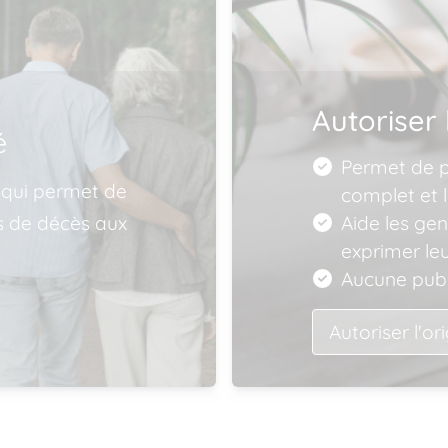
Autoriser 
é
Permet de pu
 qui permet de
complet et l
is de décès aux
Aide les ge
exprimer le
Aucune publ
Autoriser l'or