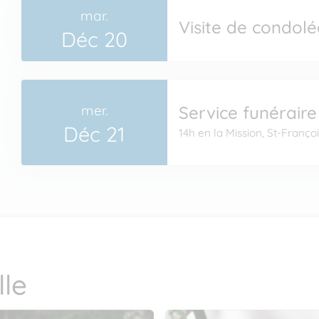
mar.
Visite de condol
Déc 20
mer.
Service funéraire
Déc 21
14h en la Mission, St-Franço
le