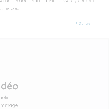
sa belle-soeur Martina. Elle laisse également
et nièces.
Signaler
idéo
melin
 hommage.