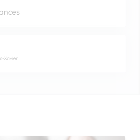
éances
is-Xavier