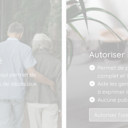
Autoriser 
é
Permet de pu
 qui permet de
complet et l
is de décès aux
Aide les ge
à exprimer 
Aucune publ
Autoriser l'or