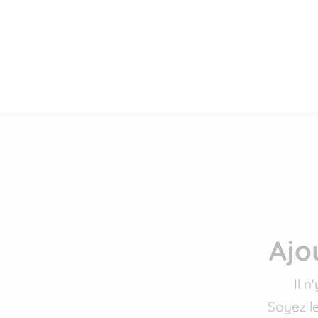
Ajo
Il 
Soyez l