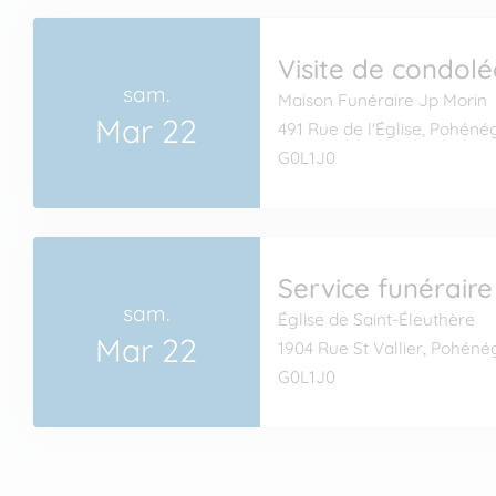
Visite de condol
sam.
Maison Funéraire Jp Morin
Mar 22
491 Rue de l'Église, Pohén
G0L1J0
Service funéraire
sam.
Église de Saint-Éleuthère
Mar 22
1904 Rue St Vallier, Pohén
G0L1J0