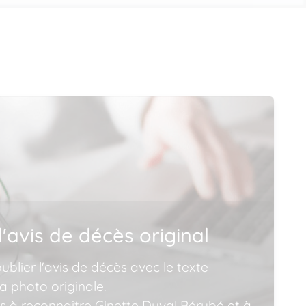
l'avis de décès original
blier l'avis de décès avec le texte
a photo originale.
ns à reconnaître Ginette Duval Bérubé et à