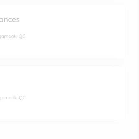
éances
égamook, QC
égamook, QC