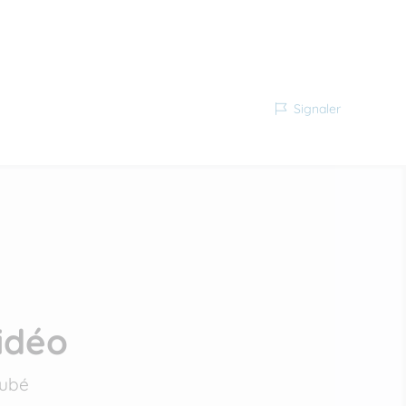
Signaler
idéo
rubé