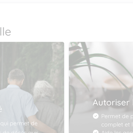
le
Autoriser 
é
Permet de pu
 qui permet de
complet et l
is de décès aux
Aide les ge