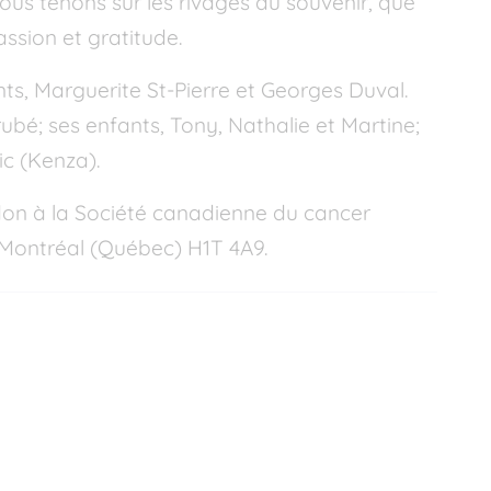
 nous tenons sur les rivages du souvenir, que
ssion et gratitude.
nts, Marguerite St-Pierre et Georges Duval.
rubé; ses enfants, Tony, Nathalie et Martine;
ic (Kenza).
don à la Société canadienne du cancer
n, Montréal (Québec) H1T 4A9.