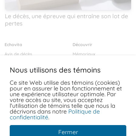
Le décès, une épreuve qui entraîne son lot de
pertes
Echovita
Découvrir
Avis de décès
Mémoriaux
Salons funéraires
Notre mission
Nous utilisons des témoins
Envoyer des fleurs
Blogs
Ce site Web utilise des témoins (cookies)
Dernières volontés
pour en assurer le bon fonctionnement et
Ressources
une expérience utilisateur optimale. Par
votre accès au site, vous acceptez
FAQ
Conditions d'utilisation
l'utilisation de témoins telle que nous la
Nous joindre
décrivons dans notre
Politique de
Politiques de confidentialité
confidentialité
.
Fermer
Copyright © 2026 Echovita Inc. Tous les droits sont