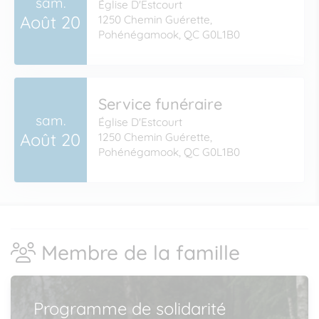
sam.
Église D'Estcourt
Août 20
1250 Chemin Guérette,
Pohénégamook, QC G0L1B0
Service funéraire
sam.
Église D'Estcourt
Août 20
1250 Chemin Guérette,
Pohénégamook, QC G0L1B0
Membre de la famille
Programme de solidarité