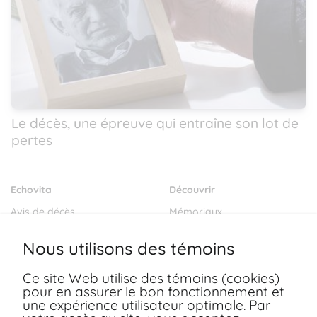
Le décès, une épreuve qui entraîne son lot de
pertes
Echovita
Découvrir
Avis de décès
Mémoriaux
Salons funéraires
Notre mission
Nous utilisons des témoins
Envoyer des fleurs
Blogs
Ce site Web utilise des témoins (cookies)
Dernières volontés
pour en assurer le bon fonctionnement et
Ressources
une expérience utilisateur optimale. Par