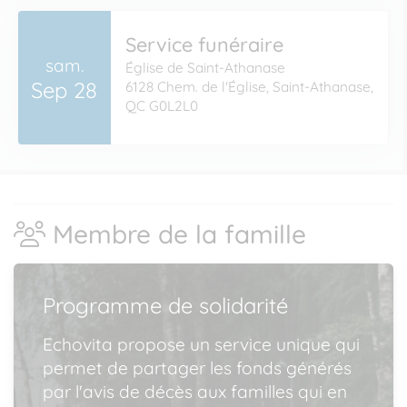
Service funéraire
sam.
Église de Saint-Athanase
Sep 28
6128 Chem. de l'Église, Saint-Athanase,
QC G0L2L0
Membre de la famille
Programme de solidarité
Echovita propose un service unique qui
permet de partager les fonds générés
par l'avis de décès aux familles qui en