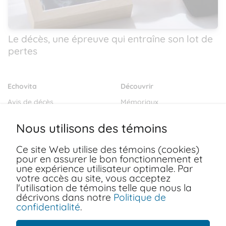
Le décès, une épreuve qui entraîne son lot de
pertes
Echovita
Découvrir
Avis de décès
Mémoriaux
Salons funéraires
Notre mission
Nous utilisons des témoins
Envoyer des fleurs
Blogs
Ce site Web utilise des témoins (cookies)
Dernières volontés
pour en assurer le bon fonctionnement et
Ressources
une expérience utilisateur optimale. Par
votre accès au site, vous acceptez
FAQ
Conditions d'utilisation
l'utilisation de témoins telle que nous la
Nous joindre
décrivons dans notre
Politique de
Politiques de confidentialité
confidentialité
.