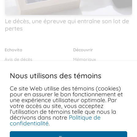
Le décès, une épreuve qui entraîne son lot de
pertes
Echovita
Découvrir
Avis de décès
Mémoriaux
Salons funéraires
Notre mission
Nous utilisons des témoins
Envoyer des fleurs
Blogs
Dernières volontés
Ce site Web utilise des témoins (cookies)
pour en assurer le bon fonctionnement et
Ressources
une expérience utilisateur optimale. Par
votre accès au site, vous acceptez
FAQ
Conditions d'utilisation
l'utilisation de témoins telle que nous la
Nous joindre
Politiques de confidentialité
décrivons dans notre
Politique de
confidentialité
.