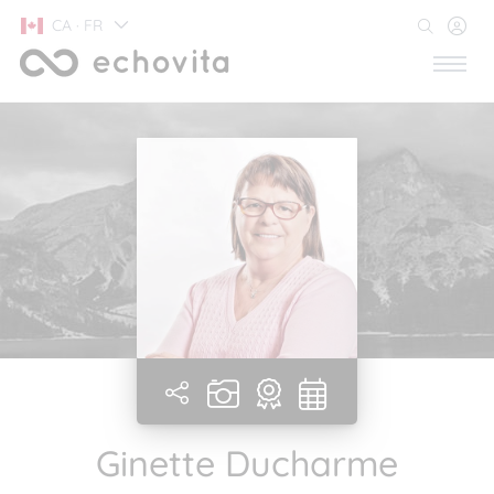
CA · FR
Ginette Ducharme