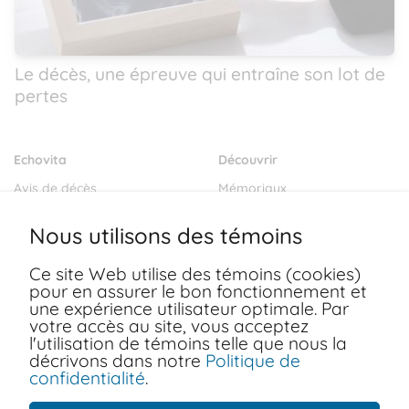
Le décès, une épreuve qui entraîne son lot de
pertes
Echovita
Découvrir
Avis de décès
Mémoriaux
Salons funéraires
Notre mission
Nous utilisons des témoins
Envoyer des fleurs
Blogs
Ce site Web utilise des témoins (cookies)
Dernières volontés
pour en assurer le bon fonctionnement et
Ressources
une expérience utilisateur optimale. Par
votre accès au site, vous acceptez
FAQ
Conditions d'utilisation
l'utilisation de témoins telle que nous la
Nous joindre
décrivons dans notre
Politique de
Politiques de confidentialité
confidentialité
.