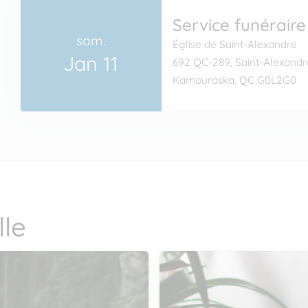
Service funéraire
sam.
Église de Saint-Alexandre
Jan 11
692 QC-289, Saint-Alexandr
Kamouraska, QC G0L2G0
le