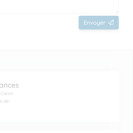
Envoyer
éances
 Caron
e-de-