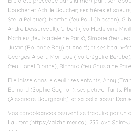
Elle a été précédée dans la mort par : son épo
Boucher et Achille Boucher; ses frères et soeurs
Stella Pelletier), Marthe (feu Paul Chiasson), Gi
André Dessureault), Gilbert (feu Madeleine Mivi
Mathieu (feu Madeleine Paris), Simone (feu Jean
Justin (Rollande Roy) et André; et ses beaux-frè
Georges-Albert, Monique (feu Grégoire Bérubé),
(feu Lionel Dionne), Richard (feu Ghyslaine Par
Elle laisse dans le deuil : ses enfants, Anny (F
Bernard (Sophie Gagnon); ses petit-enfants, Ph
(Alexandre Bourgeault); et sa belle-soeur Denise
Vos condoléances peuvent se traduire par un d
Laurent (
https://alzheimer.ca
), 235, ave Sain