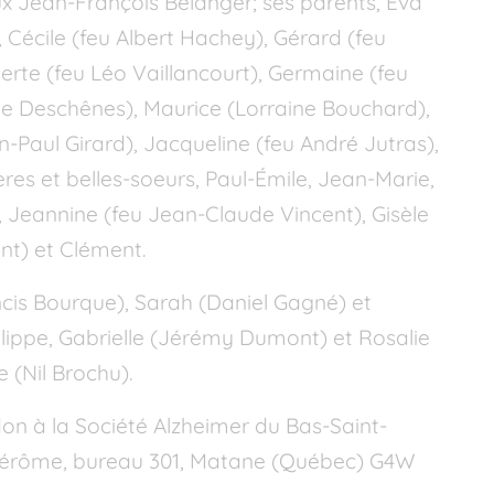
ux Jean-François Bélanger; ses parents, Éva
, Cécile (feu Albert Hachey), Gérard (feu
lberte (feu Léo Vaillancourt), Germaine (feu
lle Deschênes), Maurice (Lorraine Bouchard),
-Paul Girard), Jacqueline (feu André Jutras),
res et belles-soeurs, Paul-Émile, Jean-Marie,
 Jeannine (feu Jean-Claude Vincent), Gisèle
ent) et Clément.
rancis Bourque), Sarah (Daniel Gagné) et
ilippe, Gabrielle (Jérémy Dumont) et Rosalie
 (Nil Brochu).
on à la Société Alzheimer du Bas-Saint-
t-Jérôme, bureau 301, Matane (Québec) G4W