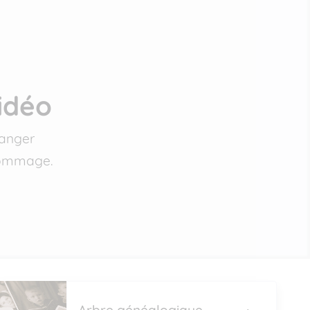
idéo
langer
 hommage.