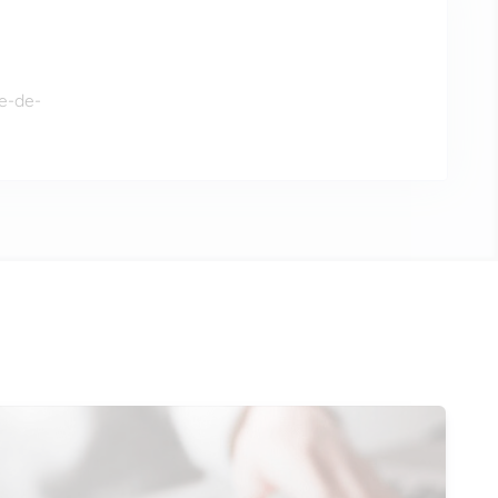
e-de-