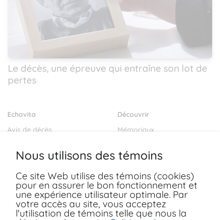
Le décès, une épreuve qui entraîne son lot de
pertes
Echovita
Découvrir
Avis de décès
Mémoriaux
Salons funéraires
Notre mission
Nous utilisons des témoins
Envoyer des fleurs
Blogs
Ce site Web utilise des témoins (cookies)
Dernières volontés
pour en assurer le bon fonctionnement et
Ressources
une expérience utilisateur optimale. Par
votre accès au site, vous acceptez
FAQ
Conditions d'utilisation
l'utilisation de témoins telle que nous la
Nous joindre