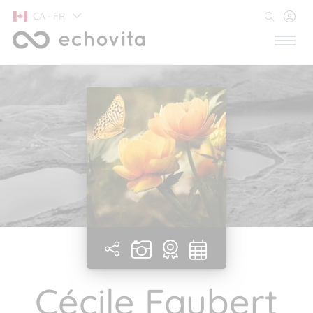
CA · FR
Cécile Faubert