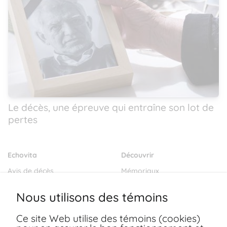
Le décès, une épreuve qui entraîne son lot de
pertes
Echovita
Découvrir
Avis de décès
Mémoriaux
Salons funéraires
Notre mission
Nous utilisons des témoins
Envoyer des fleurs
Blogs
Ce site Web utilise des témoins (cookies)
Dernières volontés