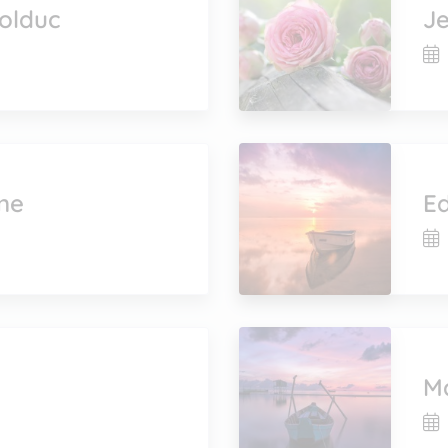
Bolduc
J
ne
Ed
Ma