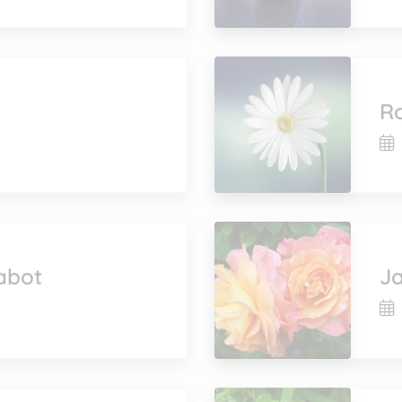
R
abot
J