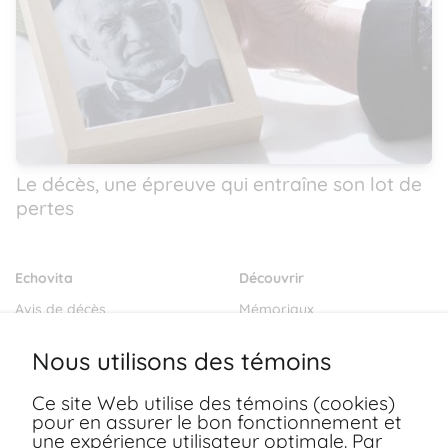
Le décès, une épreuve qui entraîne son lot de
pertes
Echovita
Découvrir
Avis de décès
Mémoriaux
Salons funéraires
Notre mission
Nous utilisons des témoins
Envoyer des fleurs
Blogs
Ce site Web utilise des témoins (cookies)
Dernières volontés
pour en assurer le bon fonctionnement et
Ressources
une expérience utilisateur optimale. Par