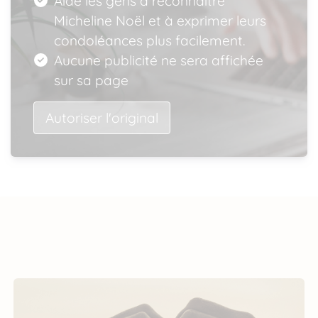
Aide les gens à reconnaître
Micheline Noël et à exprimer leurs
condoléances plus facilement.
Aucune publicité ne sera affichée
sur sa page
Autoriser l'original