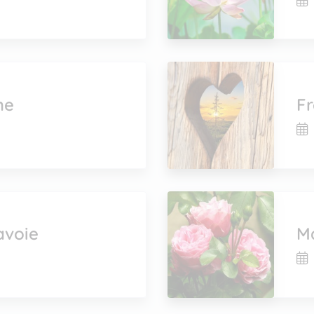
he
Fr
avoie
Ma