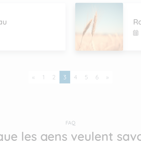
au
R
Précédent
Suivant
«
1
2
3
4
5
6
»
FAQ
que les gens veulent savo