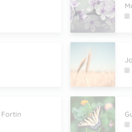
Ma
Jo
 Fortin
G