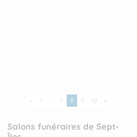
Précédent
...
Suivant
«
1
7
8
9
10
»
Salons funéraires de Sept-
Îles