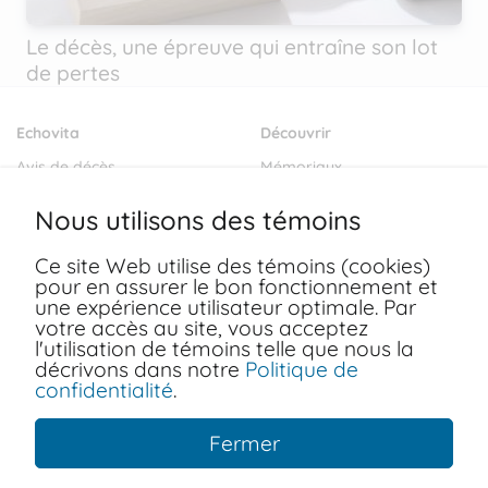
Le décès, une épreuve qui entraîne son lot
de pertes
Echovita
Découvrir
Avis de décès
Mémoriaux
Salons funéraires
Notre mission
Nous utilisons des témoins
Envoyer des fleurs
Blogs
Ce site Web utilise des témoins (cookies)
Dernières volontés
pour en assurer le bon fonctionnement et
Ressources
une expérience utilisateur optimale. Par
votre accès au site, vous acceptez
Conditions d'utilisation
FAQ
l'utilisation de témoins telle que nous la
Politiques de confidentialité
décrivons dans notre
Politique de
Nous joindre
confidentialité
.
Fermer
Copyright © 2026 Echovita Inc. Tous les droits sont
réservés. Echovita Inc® est une marque déposée.