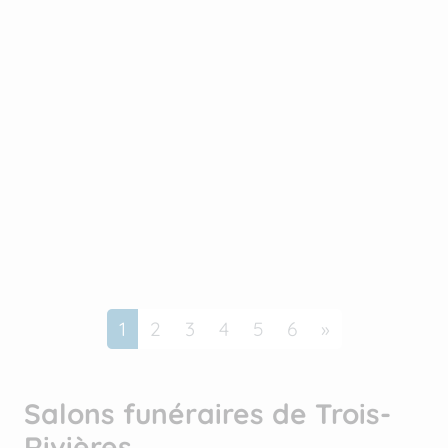
Suivant
1
2
3
4
5
6
»
Salons funéraires de Trois-
Rivières