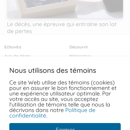
Le décès, une épreuve qui entraîne son lot
de pertes
Echovita
Découvrir
Avis de décès
Mémoriaux
Salons funéraires
Notre mission
Nous utilisons des témoins
Envoyer des fleurs
Blogs
Ce site Web utilise des témoins (cookies)
Dernières volontés
pour en assurer le bon fonctionnement et
Ressources
une expérience utilisateur optimale. Par
votre accès au site, vous acceptez
Conditions d'utilisation
FAQ
l'utilisation de témoins telle que nous la
Politiques de confidentialité
décrivons dans notre
Politique de
Nous joindre
confidentialité
.
Fermer